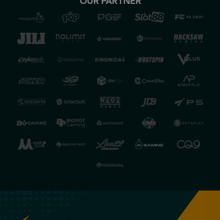
OUR PARTNER