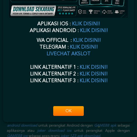
joker888
disitus
joker 123
atau
GAME88
sebagai
joker game
terpercaya.
GAME88 online
,
joker888
,
joker123
,
jokergaming
,
joker1788
,
joker8868
,
joker777
,
joker688
sebagai alternatif
joker GAME
pada situs AKSLOT
joker
gaming
.
APLIKASI IOS :
KLIK DISINI!
DOWNLOAD GAME88 APK
APLIKASI ANDROID :
KLIK DISINI!
GAME GAME88 LOGIN
WA OFFICIAL :
KLIK DISINI!
TELEGRAM :
KLIK DISINI!
VERSI TERBARU
LIVECHAT AKSLOT
joker download
Setelah Anda melakukan
pendaftaran akun GAME88
di
LINK ALTERNATIF 1 :
KLIK DISINI!
AKSLOT, maka selanjutnya Anda dapat melakukan
download GAME88
apk,
aplikasi
GAME88 apk
android AKSLOT ini mendukung Anda dalam
LINK ALTERNATIF 2 :
KLIK DISINI!
bermain melalui perangkat mobile smartphone Anda. Baik melalui PC atau
LINK ALTERNATIF 3 :
KLIK DISINI!
mobile dimana saja dan kapan saja dapat Anda mainkan semua game yang
ada di GAME AKSLOT ini.
GAME88 download
dapat Anda
download
aplikasi joker 123
melalui Android dan IOS.
GAME88 download apk
bisa
langsung diinstal setelah Anda
download aplikasi GAME88
nya.
download
joker 123
lebih baik segera Anda download setelah
daftar akun GAME88
sehingga lebih memudahkan Anda untuk
login GAME88
.
download
OK
GAME88
ini terletak pada menu daftar
GAME88 apk download
yang ada
pada kanan menu utama pada situs
AKSLOT GAME online
ini.
GAME88
android download
untuk perangkat Android dengan
GAME88 apk
sebagai
aplikasinya atau
joker download ios
untuk perangkat Apple dengan
GAME88 ios
sebagai apps resmi
joker 123 apk download
.