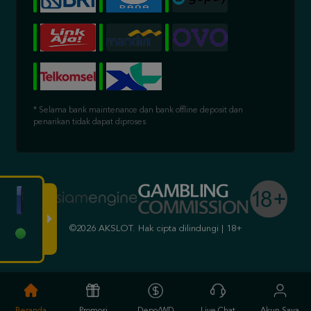
* Selama bank maintenance dan bank offline deposit dan
penarikan tidak dapat diproses
©2026 AKSLOT. Hak cipta dilindungi | 18+