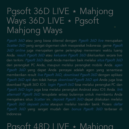
Pgsoft 36D LIVE ⋆ Mahjong
Ways 36D LIVE ⋆ Pgsoft
Mahjong Ways
Pgsoft 36D
atau yang biasa dikenal dengan
Pgsoft 36D live
merupakan
Scatter 36D
yang sangat digemari oleh masyarakat Indonesia. game
Pgsoft
36D online
juga merupakan game pelengkap menemani waktu luang
Anda.
result Pgsoft 36D
atau
keluaran Pgsoft 36D
dikeluarkan secara live
dan terkini.
Pgsoft 36D
dapat Anda mainkan baik melalui
situs Pgsoft 36D
dari perangkat PC Anda, maupun melalui perangkat mobile Anda.
agen
Pgsoft 36D
yang dapat Anda percayai adalah agen yang senantiasa
memberikan result
live Pgsoft 36D
,
download Pgsoft 36D
dengan aplikasi
Pgsoft 36D apk
dan tidak hanya
download Pgsoft 36D apk
Anda juga bisa
download Pgsoft 36D IOS.
login Pgsoft 36D
bisa melalui perangkat PC dan
Pgsoft 36D login
juga bisa melalui perangkat Android atau IOS Anda.
link
alternatif Pgsoft 36D
terupdate setiap bulannya untuk membantu Anda
mengakses situs
Scatter
ini.
deposit Pgsoft 36D
dapat dilakukan melalui
Pgsoft 36D deposit pulsa
ataupun melalui transfer bank. Proses
daftar
Pgsoft 36D
yang sangat mudah dan
bonus Pgsoft 36D
terbesar di
Indonesia
Pgsoft 48D LIVE ⋆ Mahjong