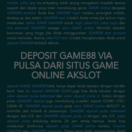
mobile
.
joker app
ios terkadang lebih sering mengalami masalah karena
support dari Apple yang tidak mendukung game
GAME online
daripada
GAME88 android
. Anda bisa
GAME88 login
melalui perangkat mobile,
desktop pc dan tablet.
GAME88 test id
boleh Anda minta jika belum ingin
melakukan
daftar GAME GAME88
untuk
login joker123
.
joker login
dari
link alternatif GAME88
sebagai
situs GAME online
. Memiliki standart
keamanan yang tinggi jika Anda menggunakan
GAME88 test account
untuk mencoba. Karena
joker123 test id
tidak mengharuskan Anda untuk
deposit GAME88
terlebih dahulu.
DEPOSIT GAME88 VIA
PULSA DARI SITUS GAME
ONLINE AKSLOT
deposit GAME GAME88
tidak hanya dapat Anda lakukan dengan transfer
bank. Saat ini
deposit GAME88 GAME
juga bisa Anda lakukan dengan
joker deposit pulsa telkomsel
dan
joker deposit pulsa xl
. Selain dengan
pulsa
GAME88 deposit
juga mendukung e-wallet seperti GOPAY, OVO,
DANA dll.
GAME88 deposit pulsa
pada
situs GAME online
AKSLOT ini
memiliki rate terbaik di pasarannya.
GAME88 deposit pulsa telkomsel
dengan rate 0.8 dan
GAME88 deposit pulsa xl
dengan rate 0.9.
joker
deposit pulsa
didukung selama 24 jam setiap harinya. Anda bisa
melakukan konfirmasi
deposit pulsa GAME online
melalui
livechat
GAME88
atau
GAME88 whatsapp
. Tetapi kami lebih menyarankan Anda