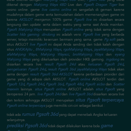
dikenal dengan
Mahjong Ways 48D
Live dan
Pgsoft Dragon Tiger
live
casino online. game
live casino online
ini sangatlah di gemari karena
mudahnya dalam game serta kemudahan dalam memenangkan game ini
karena
AKSLOT
menjamin 100% game
Pgsoft live
ini disiarkan secara
langsung dan update serta dalam waktu yang sama saat Anda mainkan.
Pgsoft Mahjong Ways
merupakan
Pgsoft online
yang tidak sama dengan
Scatter
hkb gaming
.
dindong
ini adalah versi
Pgsoft live
yang berbeda
server, tetapi memiliki keseruan bermain yang sama. game
Pg soft
pada
situs AKSLOT
live Pgsoft
ini dapat Anda sanding dan tidak kalah dengan
situs
ANGKAjitu
,
8Mahjong Ways
,
rgoMahjong Ways
,
jayaMahjong Ways
,
afaMahjong Ways
,
Mahjong Wayscc
,
broMahjong Ways
dan
eyang
Mahjong Ways
yang dikeluarkan oleh provider HKB gaming.
ingdong
ini
disiarkan secara live
result Pgsoft 24d
atau
keluaran Pgsoft 24d
,
pengeluaran Pgsoft 24d
,
result Pgsoft 36d jayaMahjong Ways
tidak akan
sama dengan
result Pgsoft 36d AKSLOT
karena perbedaan provider dari
game yang di adopsi oleh AKSLOT.
Pgsoft online
AKSLOT terdiri dari
Pgsoft 12d
,
Pgsoft 24d
,
Pgsoft 36d
,
Pgsoft 48d
,
Pgsoft sicbo
dan
Scatter
maxwin
lainnya.
situs Pgsoft online
AKSLOT adalah
situs Pgsoft
yang
beroperasi 24 jam.
live Pgsoft 24d
dan
live Pgsoft 36d
disiarkan secara live
situs Pgsoft terpercaya
dan terkini sehingga AKSLOT merupakan
.
Pgsoft online terpercaya
juga memiliki ciri-ciri sebagai berikut :
rumus Pgsoft 36d
tidak ada
yang dapat menebak Angka keluaran
selanjutnya.
prediksi Pgsoft 36d
game
tidak dapat dilakukan karena bola