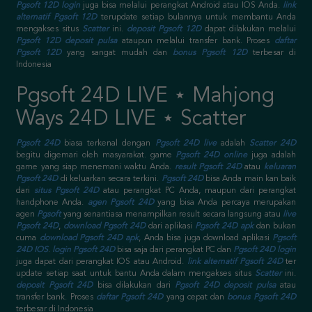
Pgsoft 12D login
juga bisa melalui perangkat Android atau IOS Anda.
link
alternatif Pgsoft 12D
terupdate setiap bulannya untuk membantu Anda
mengakses situs
Scatter
ini.
deposit Pgsoft 12D
dapat dilakukan melalui
Pgsoft 12D deposit pulsa
ataupun melalui transfer bank. Proses
daftar
Pgsoft 12D
yang sangat mudah dan
bonus Pgsoft 12D
terbesar di
Indonesia
Pgsoft 24D LIVE ⋆ Mahjong
Ways 24D LIVE ⋆ Scatter
Pgsoft 24D
biasa terkenal dengan
Pgsoft 24D live
adalah
Scatter 24D
begitu digemari oleh masyarakat. game
Pgsoft 24D online
juga adalah
game yang siap menemani waktu Anda.
result Pgsoft 24D
atau
keluaran
Pgsoft 24D
di keluarkan secara terkini.
Pgsoft 24D
bisa Anda main kan baik
dari
situs Pgsoft 24D
atau perangkat PC Anda, maupun dari perangkat
handphone Anda.
agen Pgsoft 24D
yang bisa Anda percaya merupakan
agen
Pgsoft
yang senantiasa menampilkan result secara langsung atau
live
Pgsoft 24D
,
download Pgsoft 24D
dari aplikasi
Pgsoft 24D apk
dan bukan
cuma
download Pgsoft 24D apk
, Anda bisa juga download aplikasi
Pgsoft
24D IOS
.
login Pgsoft 24D
bisa saja dari perangkat PC dan
Pgsoft 24D login
juga dapat dari perangkat IOS atau Android.
link alternatif Pgsoft 24D
ter
update setiap saat untuk bantu Anda dalam mengakses situs
Scatter
ini.
deposit Pgsoft 24D
bisa dilakukan dari
Pgsoft 24D deposit pulsa
atau
transfer bank. Proses
daftar Pgsoft 24D
yang cepat dan
bonus Pgsoft 24D
terbesar di Indonesia