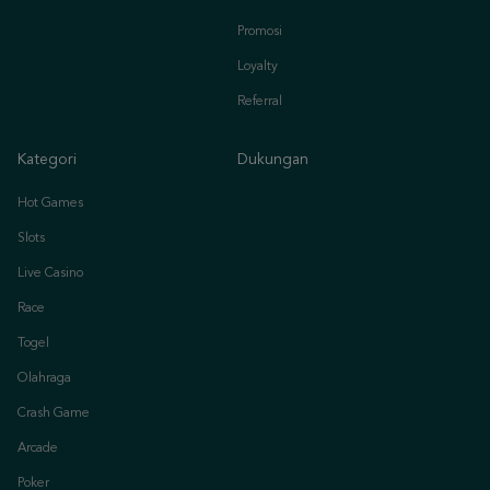
Promosi
Loyalty
Referral
Kategori
Dukungan
Hot Games
Slots
Live Casino
Race
Togel
Olahraga
Crash Game
Arcade
Poker